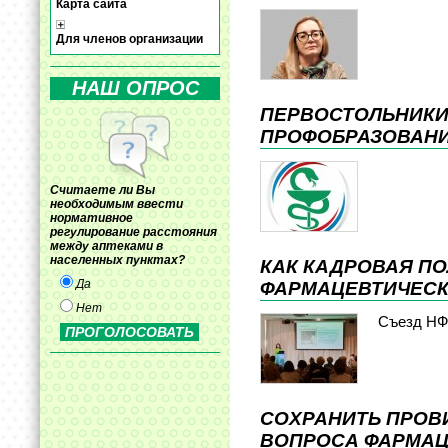
Карта сайта
Для членов организации
НАШ ОПРОС
ПЕРВОСТОЛЬНИКИ
ПРОФОБРАЗОВАН
Считаете ли Вы
необходимым ввести
нормативное
регулирование расстояния
между аптеками в
населенных пунктах?
КАК КАДРОВАЯ П
Да
ФАРМАЦЕВТИЧЕС
Нет
Съезд Н
СОХРАНИТЬ ПРОВ
ВОПРОСА ФАРМАЦИ