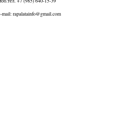
моб.тел. +7 (985) 640-15-39
e-mail: rapalatainfo@gmail.com