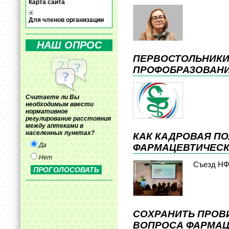
Карта сайта
Для членов организации
НАШ ОПРОС
ПЕРВОСТОЛЬНИКИ
ПРОФОБРАЗОВАН
Считаете ли Вы
необходимым ввести
нормативное
регулирование расстояния
между аптеками в
населенных пунктах?
КАК КАДРОВАЯ П
Да
ФАРМАЦЕВТИЧЕС
Нет
Съезд Н
СОХРАНИТЬ ПРОВ
ВОПРОСА ФАРМАЦИ